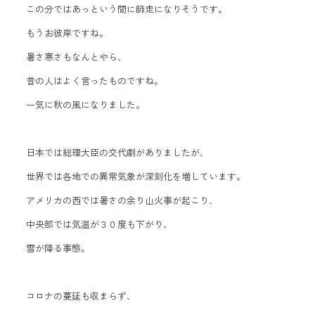
この分ではあっという間に師走になりそうです。
もうお彼岸ですね。
暑さ寒さもなんとやら、
昔の人はよく言ったものですね。
一気に秋の風になりました。
日本では総理大臣の交代劇がありましたが、
世界では各地での異常気象が深刻化を増しています。
アメリカの西では暑さの余り山火事が起こり、
中央部では気温が３０度も下がり、
雪が降る事態。
コロナの蔓延も収まらず、