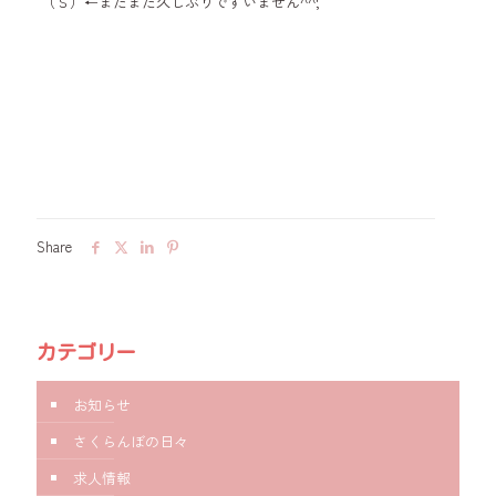
（Ｓ）←またまた久しぶりですいません^^;
Share
カテゴリー
お知らせ
さくらんぼの日々
求人情報