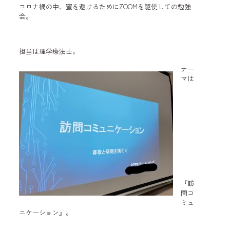
コロナ禍の中、蜜を避けるためにZOOMを駆使しての勉強
会。
担当は理学療法士。
テー
マは
『訪
問コ
ミュ
ニケーション』。