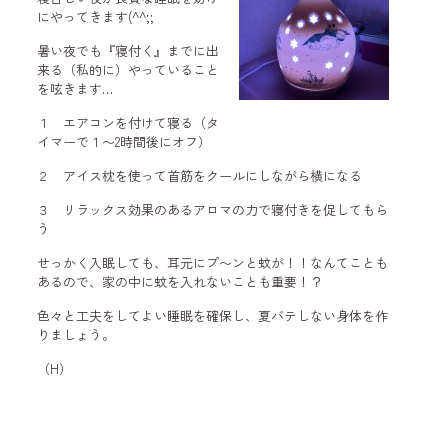
にやってきます(^^;;
暑い夜でも『寝付く』までに出
来る（私的に）やっていること
を呟きます…
１ エアコンを付けて寝る（タ
イマーで１〜2時間後にオフ）
２ アイス枕を使って首筋をクールにしながら横になる
３ リラックス効果のあるアロマの力で寝付きを促してもら
う
せっかく入眠しても、耳元にプ〜ンと蚊が！！なんてことも
あるので、家の中に蚊を入れないことも重要！？
色々と工夫をしてよい睡眠を確保し、夏バテしない身体を作
りましょう。
（H）