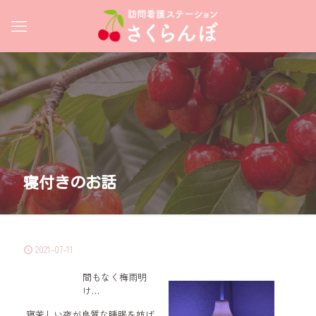
寝付きのお話
2021-07-11
間もなく梅雨明
け…
寝苦しい夜が良質な睡眠を妨げ