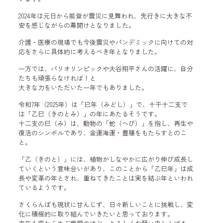
2024年は元日から能登が震災に見舞われ、先行きに大きな不
安を感じながらの幕開けとなりました。
介護・医療の現場でも今後震災やパンデミックに向けての対
応をさらに具体的に考えるべき年となりました。
一方では、パリオリンピックや大谷翔平さんの活躍に、自分
たちも頑張らなければ！と
大きな力をいただいた一年でもありました。
令和7年（2025年）は「巳年（みどし）」で、十干十二支で
は「乙巳（きのとみ）」の年にあたるそうです。
十二支の巳（み）は、動物の「蛇（へび）」を指し、再生や
復活のシンボルであり、金運海運・豊穣をもたらすとのこ
と。
「乙（きのと）」には、植物がしなやかに広がり伸び成長し
ていくという意味合いがあり、このことから「乙巳年」は成
長や変革の年とされ、重ねてきたことは実を結ぶ年といわれ
ているようです。
さくらんぼも現状に甘んじず、日々新しいことに挑戦し、変
化に積極的に取り組んでいきたいと思っております。