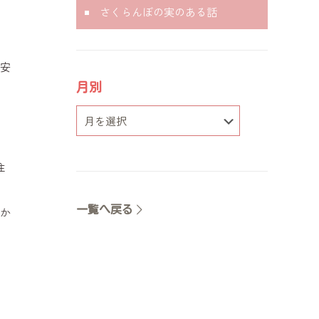
さくらんぼの実のある話
安
月別
住
一覧へ戻る
か