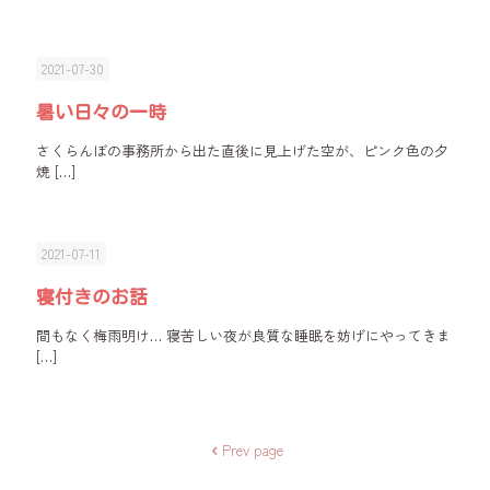
2021-07-30
暑い日々の一時
さくらんぼの事務所から出た直後に見上げた空が、ピンク色の夕
焼
[…]
2021-07-11
寝付きのお話
間もなく梅雨明け… 寝苦しい夜が良質な睡眠を妨げにやってきま
[…]
Prev page