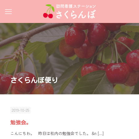
さくらんぼ便り
2019-10-25
勉強会。
こんにちわ。 昨日は社内の勉強会でした。 &n
[…]