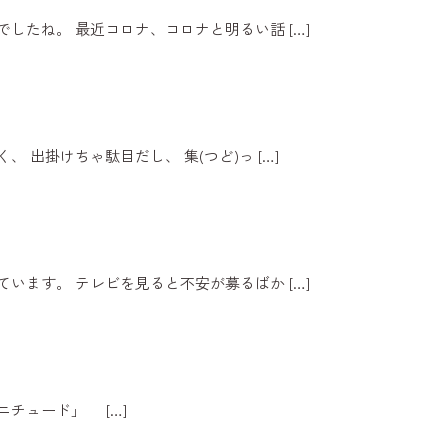
でしたね。 最近コロナ、コロナと明るい話
[…]
、 出掛けちゃ駄目だし、 集(つど)っ
[…]
ています。 テレビを見ると不安が募るばか
[…]
マニチュード」
[…]