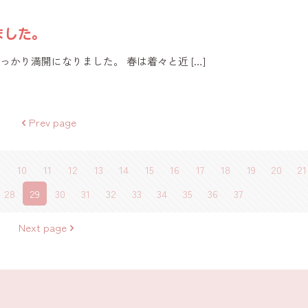
ました。
すっかり満開になりました。 春は着々と近
[…]
Prev page
10
11
12
13
14
15
16
17
18
19
20
21
28
29
30
31
32
33
34
35
36
37
Next page