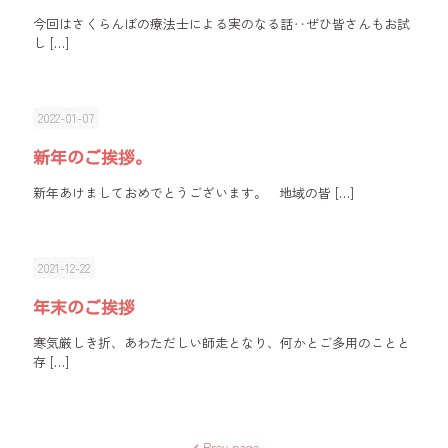
今回はさくらんぼの療法士による実のなる話‥ぜひ皆さんもお試
し
[…]
2022-01-07
新年のご挨拶。
新年あけましておめでとうございます。 地域の皆
[…]
2021-12-22
年末のご挨拶
寒気厳しき折、あわただしい師走となり、何かとご多用のことと
存
[…]
Prev page