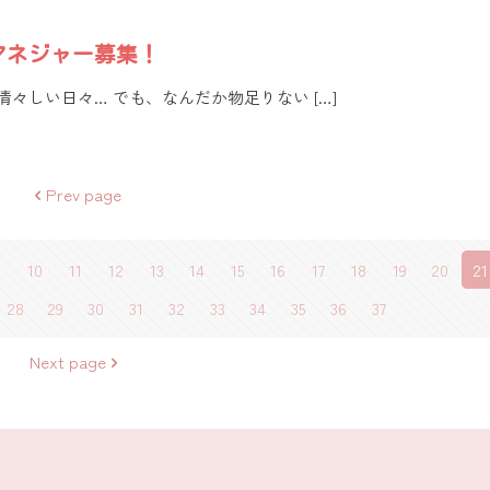
マネジャー募集！
清々しい日々… でも、なんだか物足りない
[…]
Prev page
10
11
12
13
14
15
16
17
18
19
20
21
28
29
30
31
32
33
34
35
36
37
Next page